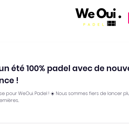
 un été 100% padel avec de nouv
nce !
nse pour WeOui. Padel ! ☀️ Nous sommes fiers de lancer p
mières...