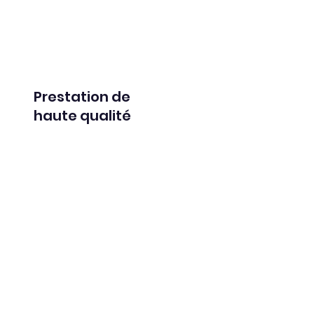
ssible physiquement que
adel. Il demande moins
Prestation de
haute qualité