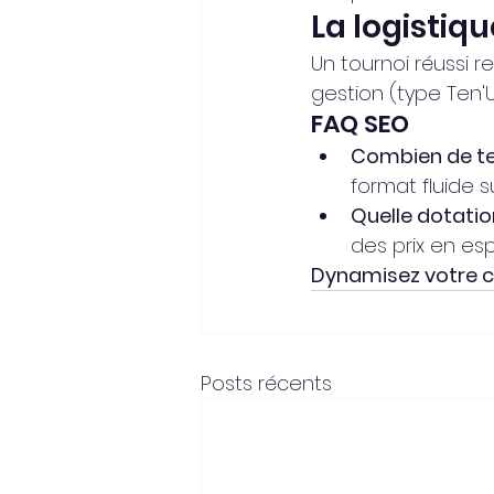
La logistiq
Un tournoi réussi rep
gestion (type Ten'
FAQ SEO
Combien de ter
format fluide 
Quelle dotation
des prix en es
Dynamisez votre cl
Posts récents