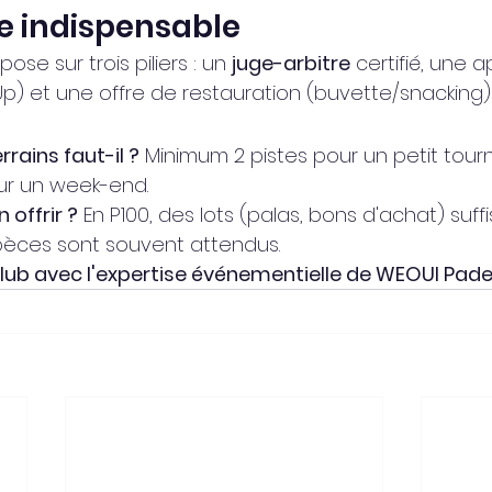
ue indispensable
ose sur trois piliers : un 
juge-arbitre
 certifié, une 
Up) et une offre de restauration (buvette/snacking
rains faut-il ?
 Minimum 2 pistes pour un petit tourn
sur un week-end.
 offrir ?
 En P100, des lots (palas, bons d'achat) suffi
pèces sont souvent attendus.
ub avec l'expertise événementielle de WEOUI Padel