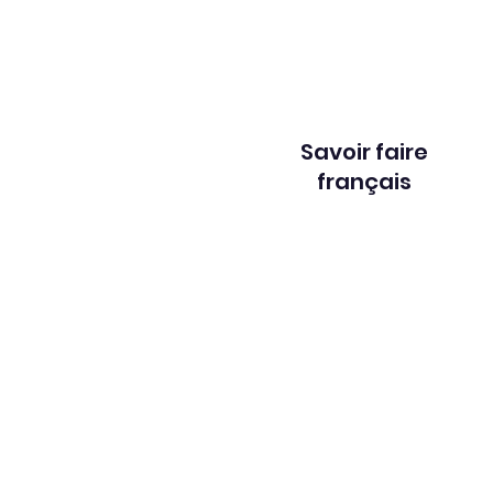
la toile tendue Luminosité : La
membrane laisse pa
Savoir faire
français