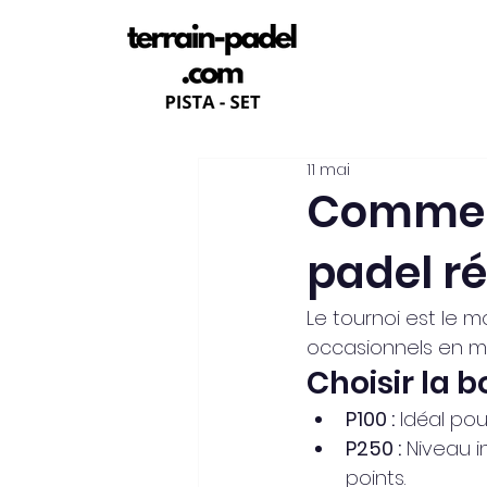
11 mai
Comment
padel ré
Le tournoi est le 
occasionnels en m
Choisir la b
P100 :
 Idéal pour
P250 :
 Niveau i
points.