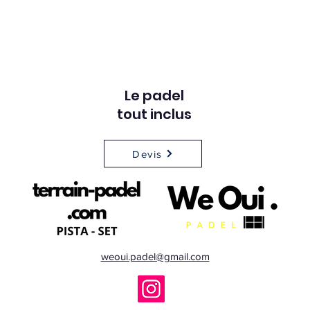
apprendre, le padel permet
acce
de mélanger les générations.
le p
C
d'in
Le padel
tout inclus
Devis
weoui.padel@gmail.com