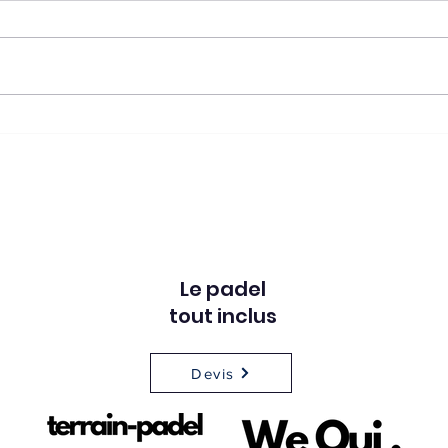
massivement dans le
Le padel n'est plus réservé
Le Pi
padel ?
aux grandes métropoles. Il
et ar
devient un outil de
conc
revitalisation pour les villages.
spor
Un levier de lien social Facile à
Pickl
apprendre, le padel permet
acce
de mélanger les générations.
le p
C
d'in
Le padel
tout inclus
Devis