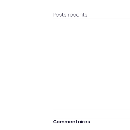
Posts récents
Couvertures Métallo-
Commentaires
Textiles : Jouez toute