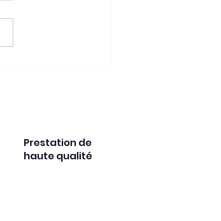
ckleball explose aux USA
rive en France. Est-ce un
urrent du padel ? Deux
ts, deux ambiances Le
eball est encore plus
ssible physiquement que
adel. Il demande moins
Prestation de
haute qualité