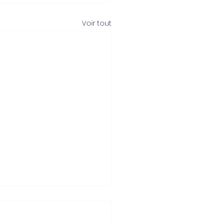
Voir tout
leball vs Padel : Faut-
hoisir ou cumuler ?