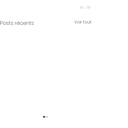
Voir tout
Posts récents
Pourquoi les petites
Pickleball vs P