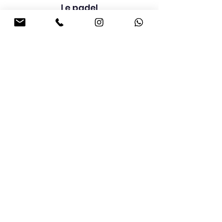
Le padel
tout inclus
Prestation de
haute qualité
Devis